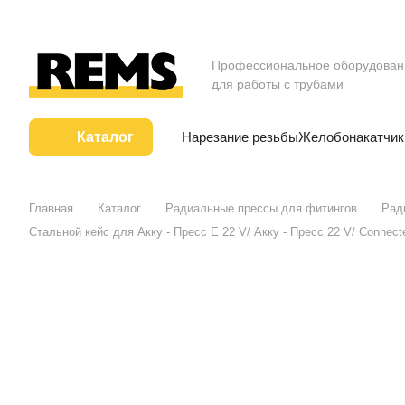
Профессиональное оборудован
для работы с трубами
Нарезание резьбы
Желобонакатчик
Каталог
Главная
Каталог
Радиальные прессы для фитингов
Рад
Стальной кейс для Акку - Пресс E 22 V/ Акку - Пресс 22 V/ Connect