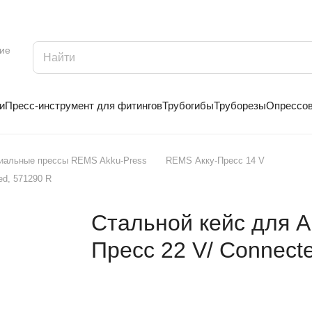
ие
и
Пресс-инструмент для фитингов
Трубогибы
Труборезы
Опрессо
иальные прессы REMS Akku-Press
REMS Акку-Пресс 14 V
ed, 571290 R
Стальной кейс для Ак
Пресс 22 V/ Connect