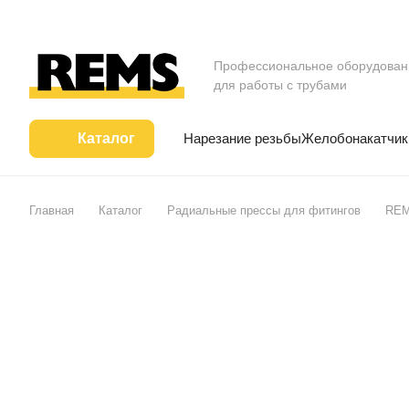
Профессиональное оборудован
для работы с трубами
Нарезание резьбы
Желобонакатчик
Каталог
Главная
Каталог
Радиальные прессы для фитингов
REM