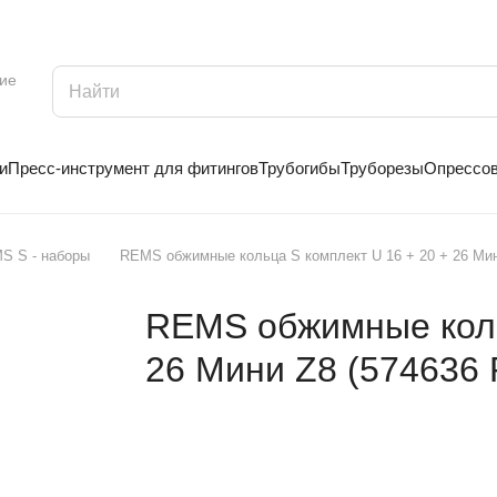
ие
и
Пресс-инструмент для фитингов
Трубогибы
Труборезы
Опрессо
S S - наборы
REMS обжимные кольца S комплект U 16 + 20 + 26 Мин
REMS обжимные коль
26 Мини Z8 (574636 