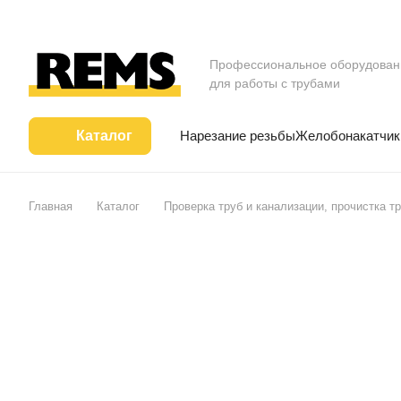
Профессиональное оборудован
для работы с трубами
Нарезание резьбы
Желобонакатчик
Каталог
Главная
Каталог
Проверка труб и канализации, прочистка т