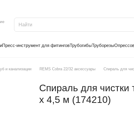
ие
и
Пресс-инструмент для фитингов
Трубогибы
Труборезы
Опрессо
руб и канализации
REMS Cobra 22/32 аксессуары
Спираль для чис
Спираль для чистки 
x 4,5 м (174210)