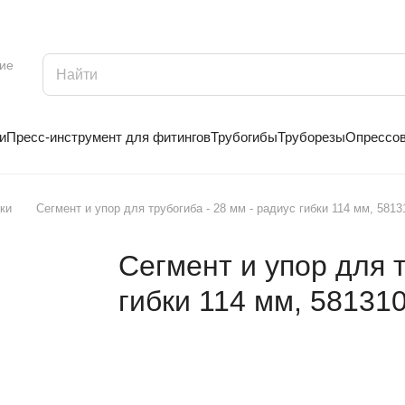
ие
и
Пресс-инструмент для фитингов
Трубогибы
Труборезы
Опрессо
ки
Сегмент и упор для трубогиба - 28 мм - радиус гибки 114 мм, 5813
Сегмент и упор для т
гибки 114 мм, 58131